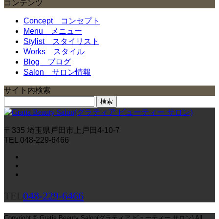
コンテンツ
Concept
コンセプト
Menu
メニュー
Stylist
スタイリスト
Works
スタイル
Blog
ブログ
Salon
サロン情報
サイト内検索
検
索:
〒335 埼玉県戸田市上戸田4-10-7
TEL 048-229-6466
TEL
048-229-6466
Copyright © Gratia Beauty Salon(グラティア ビューティー サロン) All